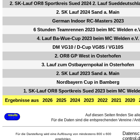
2. SK-Lauf OR8 Sportkreis Sued 2024 2. Lauf Sueddeutsch
2. SK Lauf 2024 Sand a. Main
German Indoor RC-Masters 2023
6 Stunden Teamrennen 2023 beim MC Welden e.V
4. Lauf Ba-Wue-Cup 2023 beim MC Welden e.V.
DM VG10 / D-Cup VG8S / VG10S
2. OR8 GP West in Osterhofen
3. Lauf zum Ostbayernpokal in Osterhofen
2. SK Lauf 2023 Sand a. Main
Nordbayern Cup in Bamberg
1. SK-Lauf OR8 Sportkreis Sued 2023 beim MC Welde
Ergebnisse aus
2026
2025
2024
2023
2022
2021
2020
Auf diesen Seiten finden Sie all
Für die Daten sind die entsprechenden Vereine / Anbie
Datensc
Für die Darstellung wird eine Auflösung von mindestens 800 x 600
control.
empfohlen.