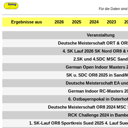
Für die Daten sind 
Ergebnisse aus
2026
2025
2024
2023
2
Veranstaltung
Deutsche Meisterschaft ORT & OR
4. SK Lauf 2026 SK Nord OR8 &
2.SK und 4.SDC MSC Sand
German Open Indoor Masters 
SK u. SDC OR8 2025 in Sand/
Deutsche Meisterschaft EA un
German Indoor RC-Masters 2
6. Ostbayernpokal in Osterho
Deutsche Meisterschaft OR8 2024 MSC 
RCK Challenge 2024 in Bamb
1. SK-Lauf OR8 Sportkreis Sued 2025 4. Lauf Su