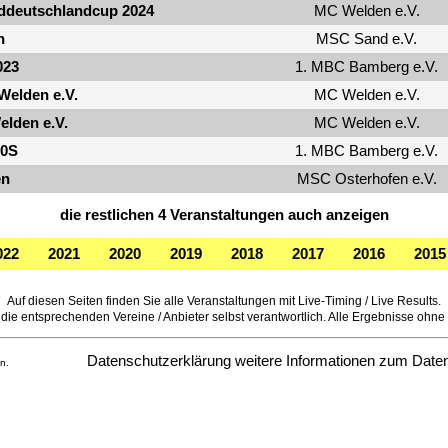
eddeutschlandcup 2024
MC Welden e.V.
n
MSC Sand e.V.
023
1. MBC Bamberg e.V.
Welden e.V.
MC Welden e.V.
lden e.V.
MC Welden e.V.
10S
1. MBC Bamberg e.V.
en
MSC Osterhofen e.V.
die restlichen 4 Veranstaltungen auch anzeigen
022
2021
2020
2019
2018
2017
2016
2015
Auf diesen Seiten finden Sie alle Veranstaltungen mit Live-Timing / Live Results.
die entsprechenden Vereine / Anbieter selbst verantwortlich. Alle Ergebnisse ohne of
Datenschutzerklärung
weitere Informationen zum Date
n.