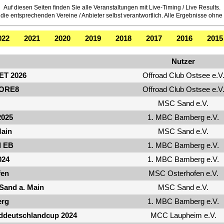
Auf diesen Seiten finden Sie alle Veranstaltungen mit Live-Timing / Live Results.
die entsprechenden Vereine / Anbieter selbst verantwortlich. Alle Ergebnisse ohne of
022
2021
2020
2019
2018
2017
2016
2015
Nutzer
ET 2026
Offroad Club Ostsee e.V
 ORE8
Offroad Club Ostsee e.V
MSC Sand e.V.
2025
1. MBC Bamberg e.V.
Main
MSC Sand e.V.
d EB
1. MBC Bamberg e.V.
024
1. MBC Bamberg e.V.
fen
MSC Osterhofen e.V.
Sand a. Main
MSC Sand e.V.
erg
1. MBC Bamberg e.V.
eddeutschlandcup 2024
MCC Laupheim e.V.